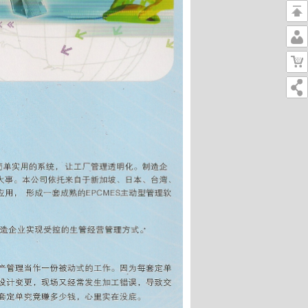
返
回
个
顶
人
购
部
中
物
心
车